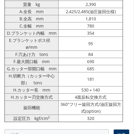
質量 kg
2,390
A.全長 mm
2,425/2,485(油圧旋回仕様)
B.全高 mm
1,810
C.全幅 mm
780
D.ブランケット内幅 mm
354
E.ブランケットボス径
95
ø/mm
F.穴あけ力 tons
84
F.最大開口幅 mm
690
G.カッター部開口幅 mm
685
H.切断力（カッター中心
181
部） tons
H.カッター長 mm
530＋140
H.カッター刃交換方式
4面反転交換方式
360°フリー旋回方式/油圧旋回方
旋回機能
式(option)
2
設定圧力 kgf/cm
320
検