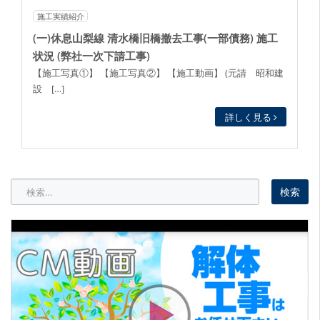
施工実績紹介
(一)休息山梨線 清水橋旧橋撤去工事(一部債務) 施工
状況 (弊社一次下請工事)
【施工写真①】 【施工写真②】 【施工動画】 (元請 昭和建
設 […]
詳しく見る
検
索: