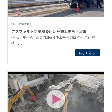
施工実績紹介
アスファルト切削機を用いた施工動画・写真
(主)白井甲州線 西広門田橋補修工事(一部債務)(余フ) 弊
社 […]
詳しく見る