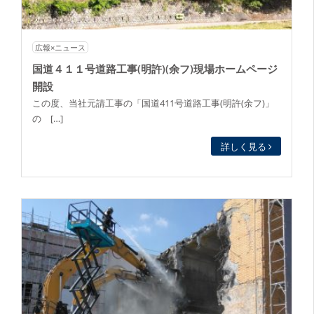
広報×ニュース
国道４１１号道路工事(明許)(余フ)現場ホームページ
開設
この度、当社元請工事の「国道411号道路工事(明許(余フ)」
の […]
詳しく見る